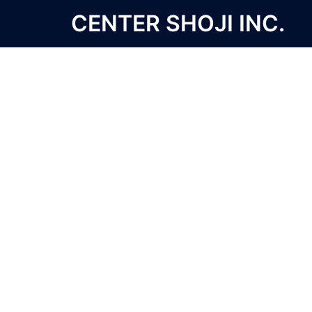
コ
CENTER SHOJI INC.
ン
テ
ン
ツ
へ
ス
キ
ッ
プ