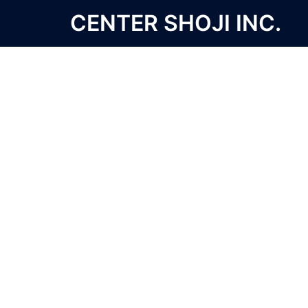
コ
CENTER SHOJI INC.
ン
テ
ン
ツ
へ
ス
キ
ッ
プ