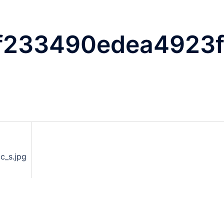
f233490edea4923f
_s.jpg