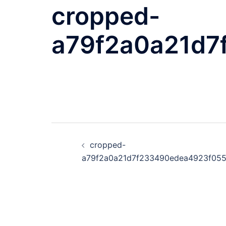
cropped-
a79f2a0a21d7
投
cropped-
稿
a79f2a0a21d7f233490edea4923f055c
ナ
ビ