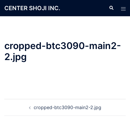
コ
CENTER SHOJI INC.
検
ト
ン
索
グ
テ
ル
ン
メ
ツ
ニ
へ
cropped-btc3090-main2-
ュ
ス
ー
2.jpg
キ
ッ
プ
投
cropped-btc3090-main2-2.jpg
稿
ナ