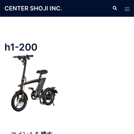
コ
CENTER SHOJI INC.
検
ト
ン
索
グ
テ
ル
ン
メ
ツ
ニ
へ
h1-200
ュ
ス
ー
キ
ッ
プ