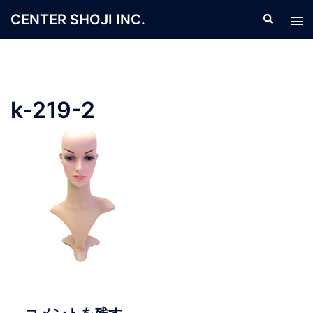
コ
CENTER SHOJI INC.
検
ト
ン
索
グ
テ
ル
ン
メ
ツ
ニ
へ
k-219-2
ュ
ス
ー
キ
ッ
プ