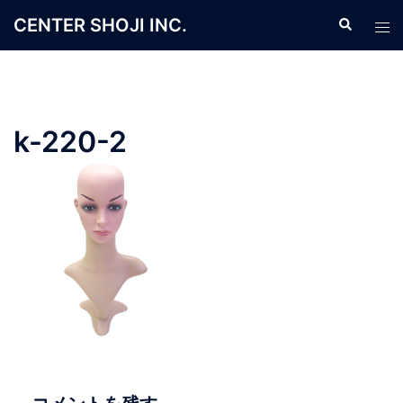
コ
CENTER SHOJI INC.
検
ト
ン
索
グ
テ
ル
ン
メ
ツ
ニ
へ
k-220-2
ュ
ス
ー
キ
ッ
プ