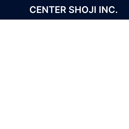
コ
CENTER SHOJI INC.
ン
テ
ン
ツ
へ
ス
キ
ッ
プ