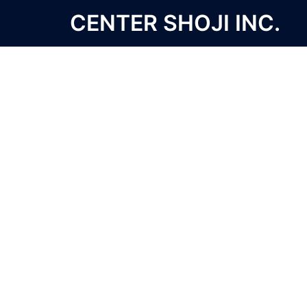
コ
CENTER SHOJI INC.
ン
テ
ン
ツ
へ
ス
キ
ッ
プ