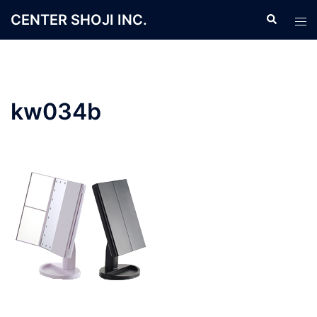
コ
CENTER SHOJI INC.
検
ト
ン
索
グ
テ
ル
ン
メ
ツ
ニ
へ
kw034b
ュ
ス
ー
キ
ッ
プ