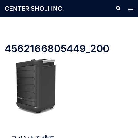
コ
CENTER SHOJI INC.
検
ト
ン
索
グ
テ
ル
ン
メ
ツ
ニ
へ
4562166805449_200
ュ
ス
ー
キ
ッ
プ