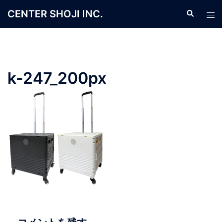
コ
CENTER SHOJI INC.
検
ト
ン
索
グ
テ
ル
ン
メ
ツ
ニ
へ
k-247_200px
ュ
ス
ー
キ
ッ
プ