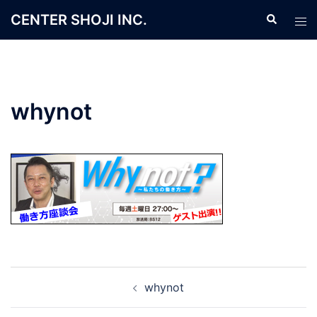
コ
CENTER SHOJI INC.
検
ト
ン
索
グ
テ
ル
ン
メ
ツ
ニ
へ
whynot
ュ
ス
ー
キ
ッ
プ
投
whynot
稿