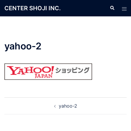
コ
CENTER SHOJI INC.
検
ト
ン
索
グ
テ
ル
ン
メ
ツ
ニ
へ
yahoo-2
ュ
ス
ー
キ
ッ
プ
投
yahoo-2
稿
ナ
ビ